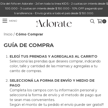
Día del ñiño en Adorate - 2x1 en toda la linea KIDS - 2 cuotas sin interés desde $
100.000 - 3 cuotas sin interés desde $ 150.000 - 10% OFF pagando por
transferencia - Envío gratis a todo el país desde $ 150.000.
MENÚ
0
Inicio
/
Cómo Comprar
GUÍA DE COMPRA
ELEGÍ TUS PRENDAS Y AGREGALAS AL CARRITO
Seleccioná las prendas que desees comprar, indicando
color, talle y cantidad de las mismas y agregalas a tu
carrito de compras.
SELECCIONÁ LA FORMA DE ENVÍO Y MEDIO DE
PAGO
Completa los campos con tu información personal y
seleccioná la forma de envío y el metodo de pago que
te sean mas convenientes.
Según el monto de tu pedido el envío puede ser gratis!!!