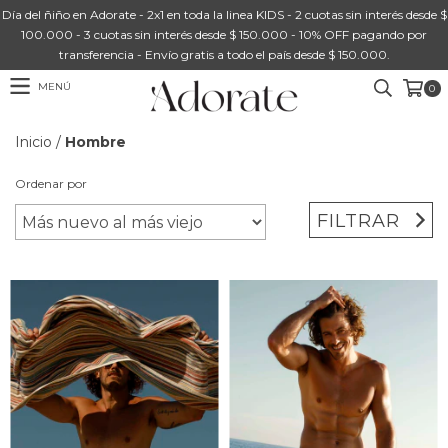
Día del ñiño en Adorate - 2x1 en toda la linea KIDS - 2 cuotas sin interés desde $
100.000 - 3 cuotas sin interés desde $ 150.000 - 10% OFF pagando por
transferencia - Envío gratis a todo el país desde $ 150.000.
MENÚ
0
Inicio
/
Hombre
Ordenar por
FILTRAR