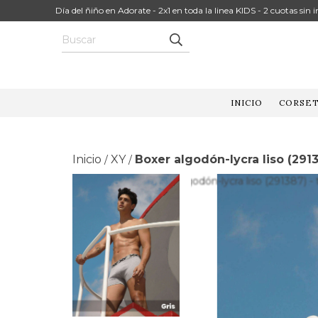
Día del ñiño en Adorate - 2x1 en toda la linea KIDS - 2 cuotas sin
INICIO
CORSET
Inicio
XY
Boxer algodón-lycra liso (291
/
/