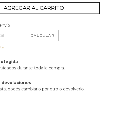
l CP:
CAMBIAR CP
envío
CALCULAR
tal
rotegida
cuidados durante toda la compra.
 devoluciones
sta, podés cambiarlo por otro o devolverlo.