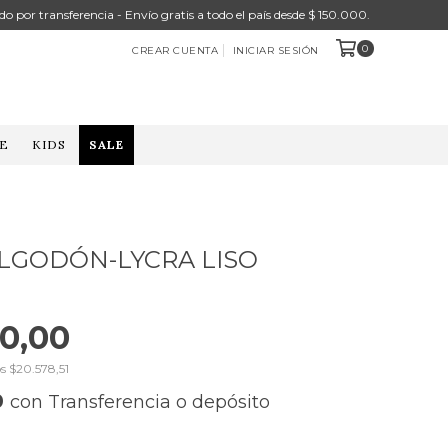
do por transferencia - Envío gratis a todo el país desde $ 150.000.
0
CREAR CUENTA
INICIAR SESIÓN
E
KIDS
SALE
LGODÓN-LYCRA LISO
0,00
os
$20.578,51
0
con
Transferencia o depósito