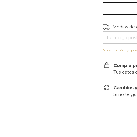
Entregas para e
Medios de 
No sé mi código pos
Compra p
Tus datos 
Cambios y
Si no te gu