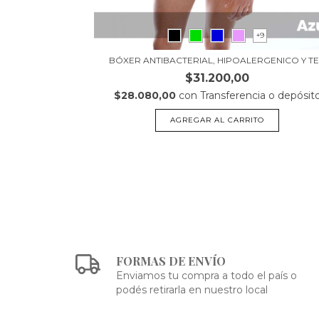
7
+9
(292430)
BÓXER ANTIBACTERIAL, HIPOALERGENICO Y TE.
$31.200,00
a o depósito
$28.080,00
con
Transferencia o depósit
O
AGREGAR AL CARRITO
FORMAS DE ENVÍO
Enviamos tu compra a todo el país o
podés retirarla en nuestro local