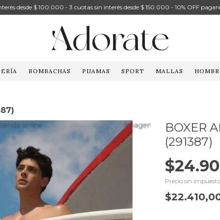
 interés desde $ 100.000 - 3 cuotas sin interés desde $ 150.000 - 10% OFF pagan
ERÍA
BOMBACHAS
PIJAMAS
SPORT
MALLAS
HOMBR
387)
BOXER A
(291387)
$24.90
Precio sin impuest
$22.410,0