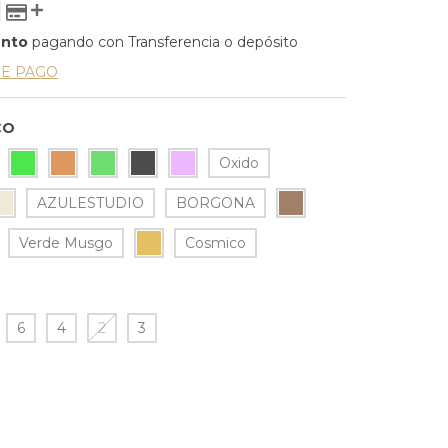
ento
pagando con Transferencia o depósito
DE PAGO
CO
Oxido
AZULESTUDIO
BORGONA
Verde Musgo
Cosmico
6
4
2
3