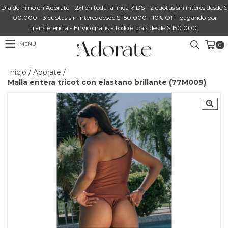
Día del ñiño en Adorate - 2x1 en toda la linea KIDS - 2 cuotas sin interés desde $
100.000 - 3 cuotas sin interés desde $ 150.000 - 10% OFF pagando por
transferencia - Envío gratis a todo el país desde $ 150.000.
MENÚ
0
Inicio
/
Adorate
/
Malla entera tricot con elastano brillante (77M009)