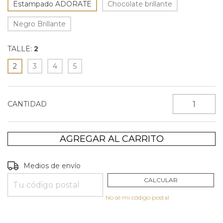
Estampado ADORATE
Chocolate brillante
Negro Brillante
TALLE:
2
2
3
4
5
CANTIDAD
Entregas para el CP:
CAMBIAR CP
Medios de envío
CALCULAR
No sé mi código postal