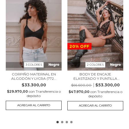
20
%
OFF
3 COLORES
2 COLORES
CORPIÑO MATERNAL EN
BODY DE ENCAJE
ALGODÓN Y LYCRA (772...
ELASTIZADO Y PUNTILLA
ORQ...
$33.300,00
$53.300,00
$66.600,00
$29.970,00
con
Transferencia o
$47.970,00
con
Transferencia o
depósito
depósito
AGREGAR AL CARRITO
AGREGAR AL CARRITO