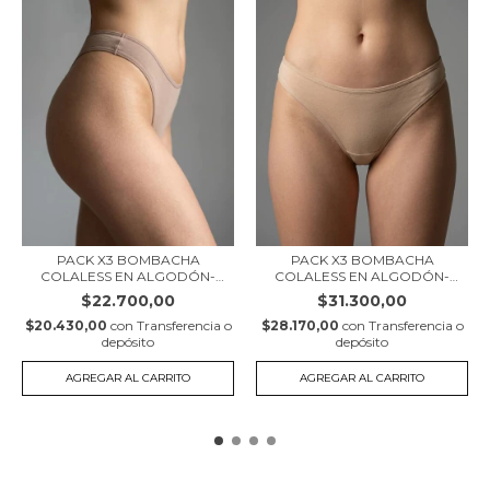
PACK X3 BOMBACHA
PACK X3 BOMBACHA
COLALESS EN ALGODÓN-
COLALESS EN ALGODÓN-
LYC...
LYC...
$22.700,00
$31.300,00
$20.430,00
con
Transferencia o
$28.170,00
con
Transferencia o
depósito
depósito
AGREGAR AL CARRITO
AGREGAR AL CARRITO