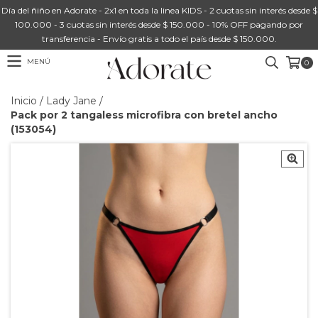
Día del ñiño en Adorate - 2x1 en toda la linea KIDS - 2 cuotas sin interés desde $
100.000 - 3 cuotas sin interés desde $ 150.000 - 10% OFF pagando por
transferencia - Envío gratis a todo el país desde $ 150.000.
MENÚ
0
Inicio
/
Lady Jane
/
Pack por 2 tangaless microfibra con bretel ancho
(153054)