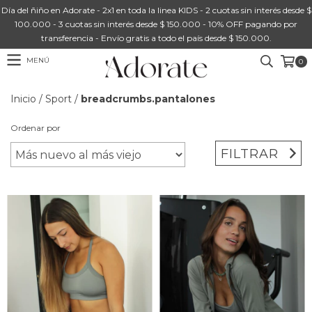
Día del ñiño en Adorate - 2x1 en toda la linea KIDS - 2 cuotas sin interés desde $
100.000 - 3 cuotas sin interés desde $ 150.000 - 10% OFF pagando por
transferencia - Envío gratis a todo el país desde $ 150.000.
MENÚ
0
Inicio
/
Sport
/
breadcrumbs.pantalones
Ordenar por
FILTRAR