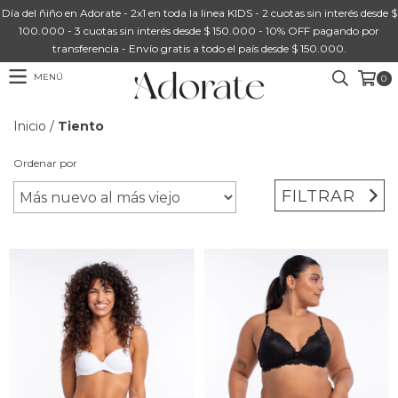
Día del ñiño en Adorate - 2x1 en toda la linea KIDS - 2 cuotas sin interés desde $
100.000 - 3 cuotas sin interés desde $ 150.000 - 10% OFF pagando por
transferencia - Envío gratis a todo el país desde $ 150.000.
MENÚ
0
Inicio
/
Tiento
Ordenar por
FILTRAR