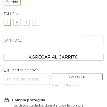
Surtido
TALLE:
2
2
4
1
3
CANTIDAD
Entregas para el CP:
CAMBIAR CP
Medios de envío
CALCULAR
No sé mi código postal
Compra protegida
Tus datos cuidados durante toda la compra.