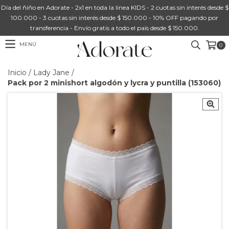
Día del ñiño en Adorate - 2x1 en toda la linea KIDS - 2 cuotas sin interés desde $
100.000 - 3 cuotas sin interés desde $ 150.000 - 10% OFF pagando por
transferencia - Envío gratis a todo el país desde $ 150.000.
MENÚ
0
Inicio
/
Lady Jane
/
Pack por 2 minishort algodón y lycra y puntilla (153060)