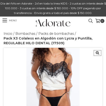
Día del ñiño en Adorate - 2x1 en toda la linea KIDS - 2 cuotas sin interés desde $
100.000 - 3 cuotas sin interés desde $ 150.000 - 10% OFF pagando por
transferencia - Envío gratis a todo el país desde $ 150.000.
MENÚ
0
Inicio
/
Bombachas
/
Packs de bombachas
/
Pack X3 Colaless en Algodón con Lycra y Puntilla,
REGULABLE HILO DENTAL (17509)