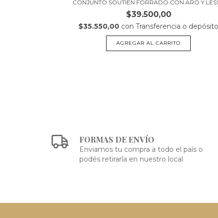
 LYCRA (772...
CONJUNTO SOUTIEN FORRADO CON ARO Y LESS.
$39.500,00
a o depósito
$35.550,00
con
Transferencia o depósit
O
AGREGAR AL CARRITO
FORMAS DE ENVÍO
Enviamos tu compra a todo el país o
podés retirarla en nuestro local