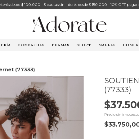
 interés desde $ 100.000 - 3 cuotas sin interés desde $ 150.000 - 10% OFF pagan
ERÍA
BOMBACHAS
PIJAMAS
SPORT
MALLAS
HOMBR
ernet (77333)
SOUTIEN
(77333)
$37.50
Precio sin impuest
$33.750,0