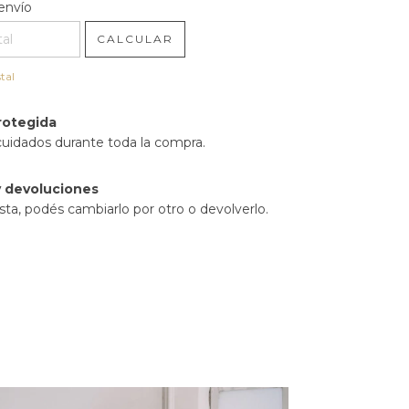
l CP:
CAMBIAR CP
envío
CALCULAR
tal
rotegida
cuidados durante toda la compra.
 devoluciones
sta, podés cambiarlo por otro o devolverlo.