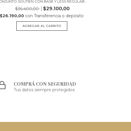
ONJUNTO SOUTIEN CON BASE Y LESS REGULAB...
BODY CON ARO
$29.100,00
$36.400,00
$26.190,00
con
Transferencia o depósito
$55.170,0
AGREGAR AL CARRITO
COMPRÁ CON SEGURIDAD
Tus datos siempre protegidos