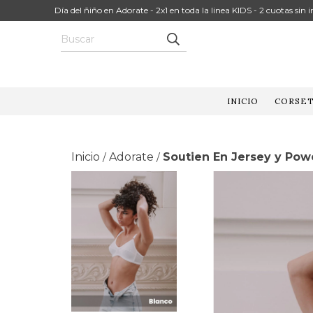
Día del ñiño en Adorate - 2x1 en toda la linea KIDS - 2 cuotas sin
INICIO
CORSET
Inicio
Adorate
Soutien En Jersey y Pow
/
/