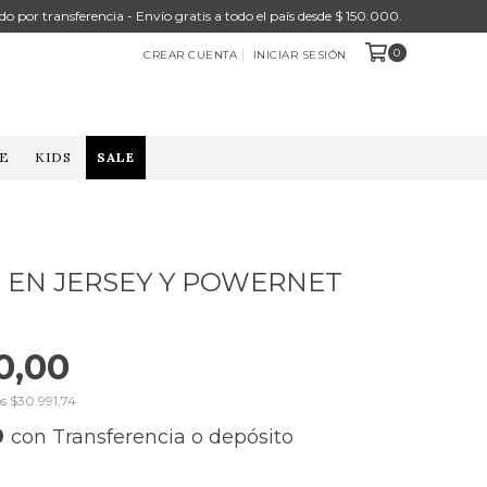
do por transferencia - Envío gratis a todo el país desde $ 150.000.
0
CREAR CUENTA
INICIAR SESIÓN
E
KIDS
SALE
 EN JERSEY Y POWERNET
0,00
os
$30.991,74
0
con
Transferencia o depósito