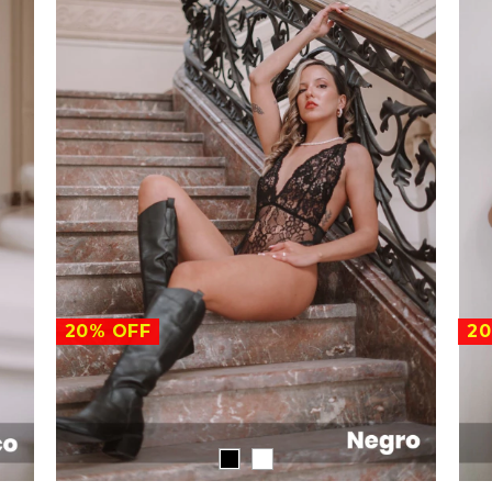
20
%
OFF
20