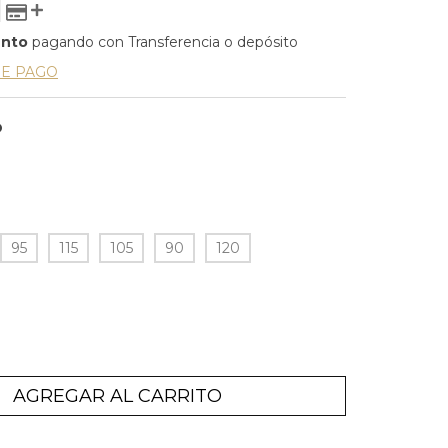
ento
pagando con Transferencia o depósito
DE PAGO
O
95
115
105
90
120