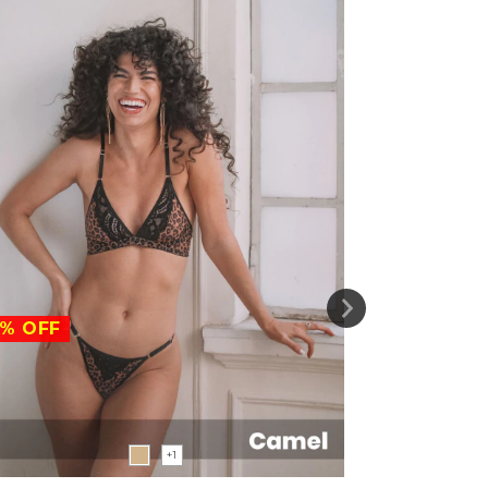
%
OFF
+1