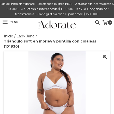
Día del ñiño en Adorate - 2x1 en toda la linea KIDS - 2 cuotas sin interés desde $
100.000 - 3 cuotas sin interés desde $ 150.000 - 10% OFF pagando por
transferencia - Envío gratis a todo el país desde $ 150.000.
MENÚ
0
Inicio
/
Lady Jane
/
Triangulo soft en morley y puntilla con colaless
(151836)