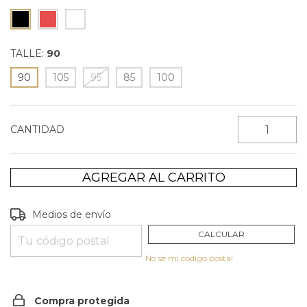
TALLE:
90
90
105
95
85
100
CANTIDAD
Entregas para el CP:
CAMBIAR CP
Medios de envío
CALCULAR
No sé mi código postal
Compra protegida